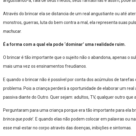
angustiando-a, fala de seus medos, seus fantasmas e assim, pode simb
Através do brincar ela se distancia de um real angustiante ou até ate
monstros, guerras, luta do bem contra a mal, ela representa suas pul
machucar.
É a forma com a qual ela pode ‘dominar’ uma realidade ruim.
O brincar é tão importante que o sujeito não o abandona, apenas o su
mais uma vez os ensinamentos freudianos.
E quando o brincar não é possível por conta dos acúmulos de tarefas
problema. Pois a criança perderá a oportunidade de elaborar um rea
passiva diante do Outro. Quer sejam: adultos, TV, qualquer outro que a 
Perguntaram para uma criança porque era tão importante para ela br
brinca que pode’.
E quando elas não podem colocar em palavras ou na
esse mal-estar no corpo através das doenças, inibições e sintomas.