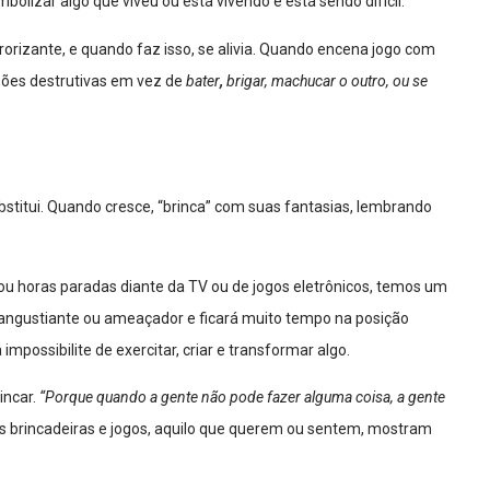
olizar algo que viveu ou está vivendo e está sendo difícil.
rrorizante, e quando faz isso, se alivia. Quando encena jogo com
sões destrutivas em vez de
bater
,
brigar, machucar o outro, ou se
bstitui. Quando cresce, “brinca” com suas fantasias, lembrando
 ou horas paradas diante da TV ou de jogos eletrônicos, temos um
l angustiante ou ameaçador e ficará muito tempo na posição
impossibilite de exercitar, criar e transformar algo.
incar.
“Porque quando a gente não pode fazer alguma coisa, a gente
s brincadeiras e jogos, aquilo que querem ou sentem, mostram